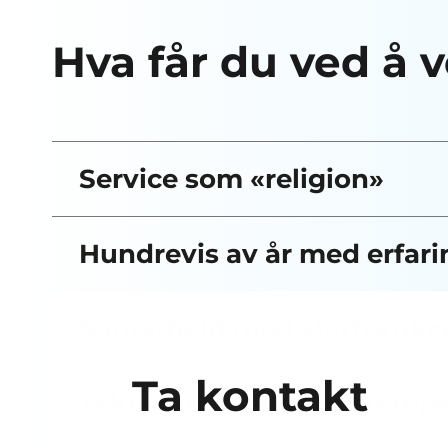
Hva får du ved å 
Service som «religion»
Hundrevis av år med erfari
Samarbeid med sluttbruke
Ta kontakt
Teknikere med multikomp