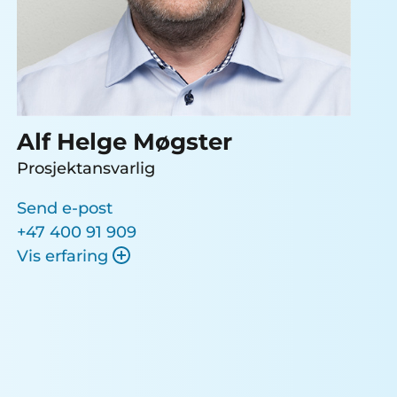
Alf Helge Møgster
Prosjektansvarlig
Send e-post
+47 400 91 909
Vis erfaring
28 års erfaring innen elektrofaget, mye
inn mot den marine industrien.