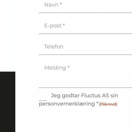
Navn
(Påkrevd)
Lokale underleverandører
E-
post
Korte, markedsnære beslut
(Påkrevd)
Telefon
Melding
(Påkrevd)
Jeg godtar Fluctus AS sin
Consent
(Påkrevd)
personvernerklæring *
(Påkrevd)