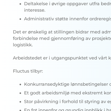
Deltakelse i øvrige oppgaver utfra be
interesse.
Administrativ støtte innenfor ordreregis
Det er ønskelig at stillingen bidrar med admin
forbindelse med gjennomføring av prosjekter
logistikk.
Arbeidstedet er i utgangspunktet ved vårt ko
Fluctus tilbyr:
Konkurransedyktige lønnsbetingelser o
Et godt arbeidsmiljø med ekstremt kor
Stor påvirkning i forhold til styring av
En fot innenfor og grundig innblikk i 