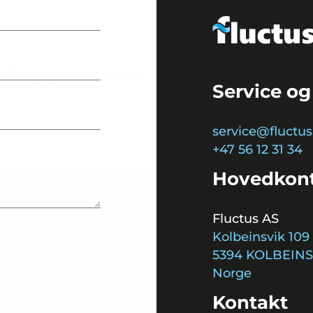
ningsprosesser
Service og
service@fluctus
+47 56 12 31 34
Hovedkon
Fluctus AS
Kolbeinsvik 109
5394 KOLBEINS
Norge
Kontakt