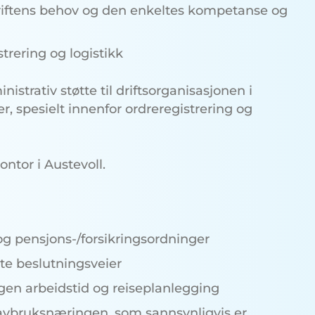
driftens behov og den enkeltes kompetanse og
trering og logistikk
istrativ støtte til driftsorganisasjonen i
, spesielt innenfor ordreregistrering og
ntor i Austevoll.
g pensjons-/forsikringsordninger
te beslutningsveier
 egen arbeidstid og reiseplanlegging
havbruksnæringen, som sannsynligvis er