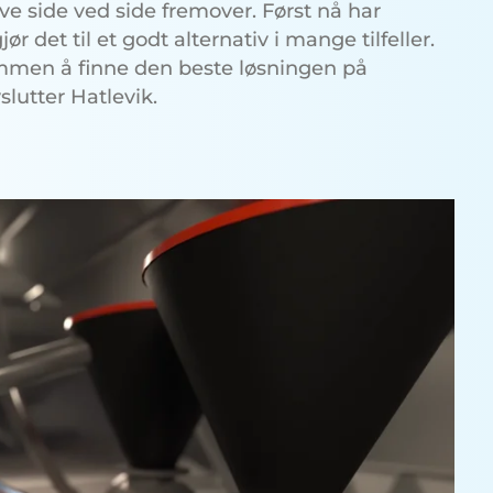
leve side ved side fremover. Først nå har
 det til et godt alternativ i mange tilfeller.
ammen å finne den beste løsningen på
slutter Hatlevik.