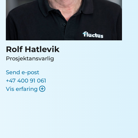
Rolf Hatlevik
Prosjektansvarlig
Send e-post
+47 400 91 061
Vis erfaring
35 års erfaring innen havbruksnæringen
med fokus på foringsteknologi. Stor
erfaring og kompetanse også innen
avlusning, døfiskbehandling og
overvåkingssystemer.