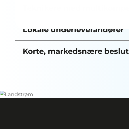
Teknikere med multikomp
Lokale underleverandører
Korte, markedsnære beslut