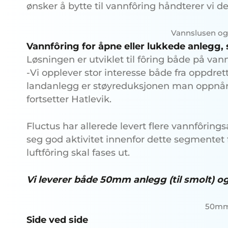
ønsker å bytte til vannfôring håndterer vi det
Vannslusen o
Vannfôring for åpne eller lukkede anlegg, 
Løsningen er utviklet til fôring både på van
-Vi opplever stor interesse både fra oppdr
landanlegg er støyreduksjonen man oppnår v
fortsetter Hatlevik.
Fluctus har allerede levert flere vannfôrin
seg god aktivitet innenfor dette segmentet
luftfôring skal fases ut.
Vi leverer både 50mm anlegg (til smolt) 
50mm
Side ved side