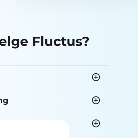
velge Fluctus?
ng
r