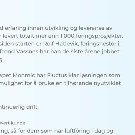
 erfaring innen utvikling og leveranse av
r levert totalt mer enn 1.000 fôringsprosjekter.
en starten er Rolf Hatlevik, fôringsnestor i
nd Vassnes har han de siste årene jobbet
g.
kapet Monmic har Fluctus klar løsningen som
mulighet for å bruke en tilhørende nyutviklet
inuerlig drift.
evert kunde
ng, så for dem som har luftfôring i dag og