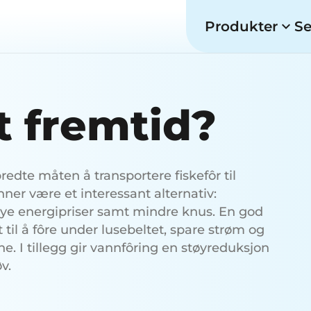
Produkter
Se
t fremtid?
redte måten å transportere fiskefôr til
er være et interessant alternativ:
øye energipriser samt mindre knus. En god
til å fôre under lusebeltet, spare strøm og
ne. I tillegg gir vannfôring en støyreduksjon
v.