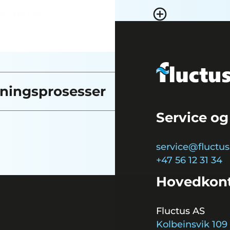
etanse
ningsprosesser
Service og
service@fluctus
+47 56 12 31 34
Hovedkon
Fluctus AS
Kolbeinsvik 109