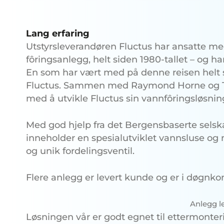
Lang erfaring
Utstyrsleverandøren Fluctus har ansatte med
fôringsanlegg, helt siden 1980-tallet – og ha
En som har vært med på denne reisen helt sid
Fluctus. Sammen med Raymond Horne og Tro
med å utvikle Fluctus sin vannfôringsløsnin
Med god hjelp fra det Bergensbaserte sels
inneholder en spesialutviklet vannsluse og 
og unik fordelingsventil.
Flere anlegg er levert kunde og er i døgnkont
Anlegg l
Løsningen vår er godt egnet til ettermonteri