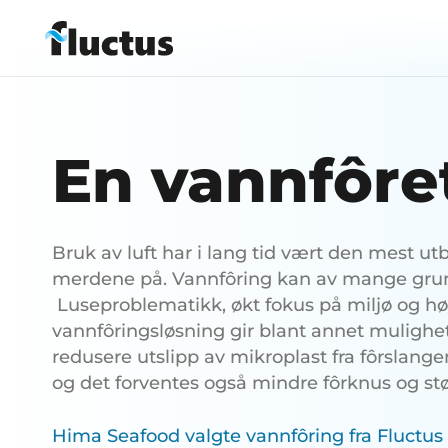
En vannfôre
Bruk av luft har i lang tid vært den mest utb
merdene på. Vannfôring kan av mange grunn
Luseproblematikk, økt fokus på miljø og h
vannfôringsløsning gir blant annet mulighet 
redusere utslipp av mikroplast fra fôrslange
og det forventes også mindre fôrknus og stø
Hima Seafood valgte vannfôring fra Fluctus