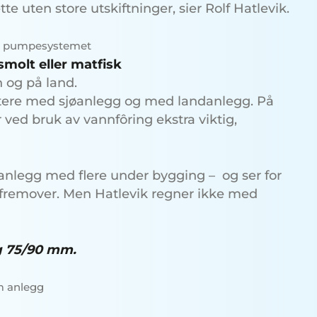
te uten store utskiftninger, sier Rolf Hatlevik.
g pumpesystemet
smolt eller matfisk
n og på land.
ettere med sjøanlegg og med landanlegg. På
ed bruk av vannfôring ekstra viktig,
gsanlegg med flere under bygging – og ser for
 fremover. Men Hatlevik regner ikke med
og 75/90 mm.
 anlegg