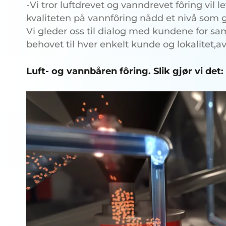
-Vi tror luftdrevet og vanndrevet fôring vil 
kvaliteten på vannfôring nådd et nivå som gjør
Vi gleder oss til dialog med kundene for s
behovet til hver enkelt kunde og lokalitet,av
Luft- og vannbåren fôring. Slik gjør vi det: