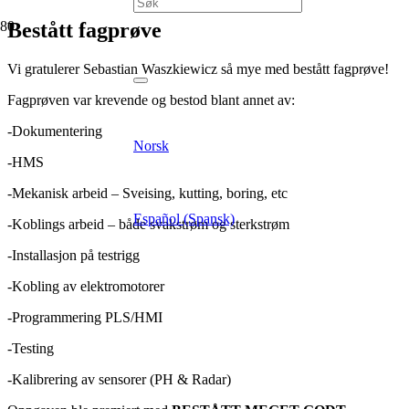
Bestått fagprøve
Vi gratulerer Sebastian Waszkiewicz så mye med bestått fagprøve!
Fagprøven var krevende og bestod blant annet av:
-Dokumentering
Norsk
-HMS
-Mekanisk arbeid – Sveising, kutting, boring, etc
Español (Spansk)
-Koblings arbeid – både svakstrøm og sterkstrøm
-Installasjon på testrigg
-Kobling av elektromotorer
-Programmering PLS/HMI
-Testing
-Kalibrering av sensorer (PH & Radar)