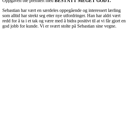
Oppgaven ble premiert med
BESTÅTT MEGET GODT.
Sebastian har vært en særdeles oppegående og interessert lærling
som alltid har strekt seg etter nye utfordringer. Han har aldri vært
redd for å ta i et tak og være med å bidra positivt til at vi får gjort en
god jobb for kunde. Vi er svært stolte på Sebastian sine vegne.