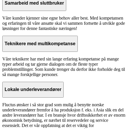
Samarbeid med sluttbruker
Våre kunder kjenner sine egne behov aller best. Med kompetansen
og erfaringen til våre ansatte skal vi sammen fortsette å utvikle gode
løsninger for denne fantastiske næringen!
Teknikere med multikompetanse
Våre teknikere har med sin lange erfaring kompetanse på mange
typer arbeid og tar gjerne dialogen om de fleste typer
problemstillinger. Som kunde trenger du derfor ikke forholde deg til
så mange forskjellige personer.
Lokale underleverandører
Fluctus ønsker i så stor grad som mulig å benytte norske
underleverandører fremfor å ha produksjon f. eks. i Asia slik en del
andre leverandører har. I en bransje hvor driftssikkerhet er av enorm
økonomisk betydning, er nærhet til reservedeler og service
essensielt. Det er vår oppfatning at det er viktig for