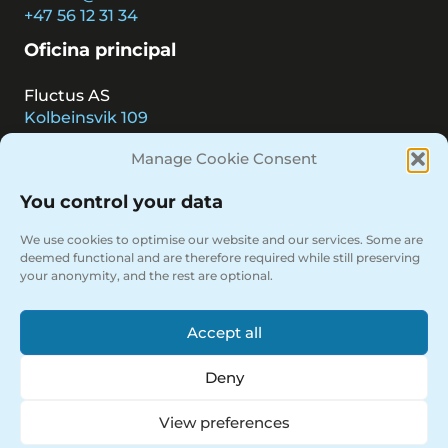
+47 56 12 31 34
Oficina principal
Fluctus AS
Kolbeinsvik 109
5394 KOLBEINSVIK
Manage Cookie Consent
Noruega
Contacto
You control your data
We use cookies to optimise our website and our services. Some are
Encuentra una sucursal en Noruega
deemed functional and are therefore required while still preserving
Contácta a uno de nuestros empleados
your anonymity, and the rest are optional.
Accept all
Deny
Folleto
View preferences