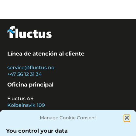
Línea de atención al cliente
service@fluctus.no
+47 56 12 31 34
Oficina principal
Fluctus AS
Kolbeinsvik 109
5394 KOLBEINSVIK
Manage Cookie Consent
Noruega
Contacto
You control your data